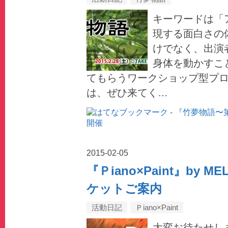
キーワードは「
現する面白さの
けでなく、出演
身体を動かすこ
てもらうワークショップ型プ
は、ぜひ来てく…
2015
-
02
-
05
『Ｐiano×Paint』by MELT
ケットご案内
活動日記
Ｐiano×Paint
大変お待たせし